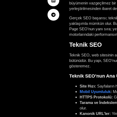
büyümenin vazgeçilmez bir p
yerleştirilmesinden ibaret değ
Gerçek SEO başarısı; teknik y
yaklaşımla mümkün olur. Bu 
Page SEO’nun yanı sıra; yer
motorlarındaki performansını
Teknik SEO
Teknik SEO, web sitesinin al
bütünüdür. Bu yapı, SEO’nun 
gösteremez.
Teknik SEO’nun Ana U
Site Hızı:
Sayfaların h
Mobil Uyumluluk
:
Mob
HTTPS Protokolü:
Gü
Tarama ve İndekslem
olur.
Kanonik URL’ler:
Yin