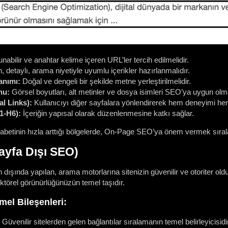
nabilir ve anahtar kelime içeren URL’ler tercih edilmelidir.
 detaylı, arama niyetiyle uyumlu içerikler hazırlanmalıdır.
anımı:
Doğal ve dengeli bir şekilde metne yerleştirilmelidir.
nu:
Görsel boyutları, alt metinler ve dosya isimleri SEO’ya uygun olma
al Links):
Kullanıcıyı diğer sayfalara yönlendirerek hem deneyimi he
1-H6):
İçeriğin yapısal olarak düzenlenmesine katkı sağlar.
rekabetinin hızla arttığı bölgelerde, On-Page SEO’ya önem vermek sıral
ayfa Dışı SEO)
dışında yapılan, arama motorlarına sitenizin güvenilir ve otoriter old
sektörel görünürlüğünüzün temel taşıdır.
el Bileşenleri:
Güvenilir sitelerden gelen bağlantılar sıralamanın temel belirleyicisidir