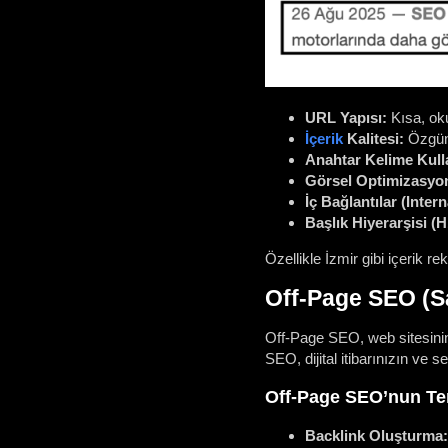
URL Yapısı:
Kısa, oku
İçerik
Kalitesi:
Özgün,
Anahtar Kelime Kull
Görsel Optimizasyo
İç Bağlantılar (Intern
Başlık Hiyerarşisi (H
Özellikle İzmir gibi içerik 
Off-Page SEO (S
Off-Page SEO, web sitesinin 
SEO, dijital itibarınızın ve 
Off-Page SEO’nun Tem
Backlink Oluşturma: