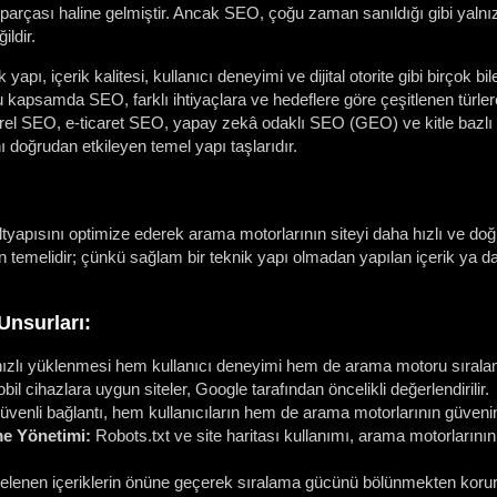
arçası haline gelmiştir. Ancak SEO, çoğu zaman sanıldığı gibi yalnı
ildir.
apı, içerik kalitesi, kullanıcı deneyimi ve dijital otorite gibi birçok b
kapsamda SEO, farklı ihtiyaçlara ve hedeflere göre çeşitlenen türler
el SEO, e-ticaret SEO, yapay zekâ odaklı SEO (GEO) ve kitle bazlı SE
 doğrudan etkileyen temel yapı taşlarıdır.
tyapısını optimize ederek arama motorlarının siteyi daha hızlı ve doğ
temelidir; çünkü sağlam bir teknik yapı olmadan yapılan içerik ya da b
nsurları:
ızlı yüklenmesi hem kullanıcı deneyimi hem de arama motoru sıralama
il cihazlara uygun siteler, Google tarafından öncelikli değerlendirilir.
venli bağlantı, hem kullanıcıların hem de arama motorlarının güvenini 
e Yönetimi:
Robots.txt ve site haritası kullanımı, arama motorlarının
elenen içeriklerin önüne geçerek sıralama gücünü bölünmekten korur