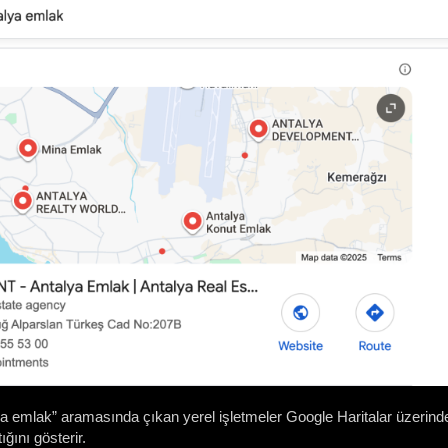
a emlak” aramasında çıkan yerel işletmeler Google Haritalar üzerinde
ığını gösterir.