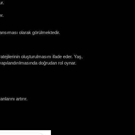
ur.
r.
yansıması olarak görülmektedir.
tejilerinin oluşturulmasını ifade eder. Yaş,
n yapılandırılmasında doğrudan rol oynar.
larını artırır.