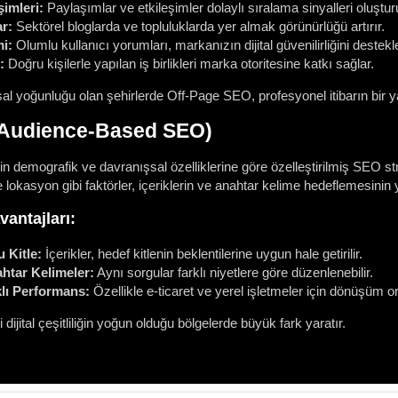
şimleri:
Paylaşımlar ve etkileşimler dolaylı sıralama sinyalleri oluştur
r:
Sektörel bloglarda ve topluluklarda yer almak görünürlüğü artırır.
i:
Olumlu kullanıcı yorumları, markanızın dijital güvenilirliğini destekle
:
Doğru kişilerle yapılan iş birlikleri marka otoritesine katkı sağlar.
al yoğunluğu olan şehirlerde Off-Page SEO, profesyonel itibarın bir 
 (Audience-Based SEO)
in demografik ve davranışsal özelliklerine göre özelleştirilmiş SEO stra
ve lokasyon gibi faktörler, içeriklerin ve anahtar kelime hedeflemesini
vantajları:
 Kitle:
İçerikler, hedef kitlenin beklentilerine uygun hale getirilir.
ahtar Kelimeler:
Aynı sorgular farklı niyetlere göre düzenlenebilir.
ı Performans:
Özellikle e-ticaret ve yerel işletmeler için dönüşüm oran
i dijital çeşitliliğin yoğun olduğu bölgelerde büyük fark yaratır.