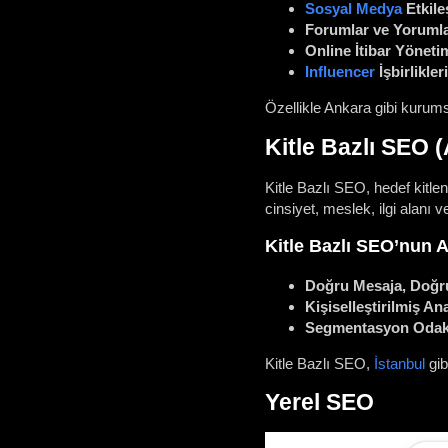
Sosyal Medya
Etkile
Forumlar ve Yorumla
Online İtibar Yönetim
Influencer
İşbirlikleri
Özellikle Ankara gibi kurums
Kitle Bazlı SEO
Kitle Bazlı SEO, hedef kitlen
cinsiyet, meslek, ilgi alanı 
Kitle Bazlı SEO’nun A
Doğru Mesaja, Doğru
Kişiselleştirilmiş An
Segmentasyon Odakl
Kitle Bazlı SEO,
İstanbul
gib
Yerel SEO