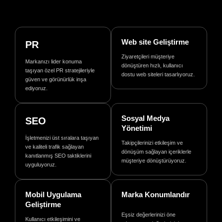
Web site Geliştirme
PR
Ziyaretçileri müşteriye
Markanızı lider konuma
dönüştüren hızlı, kullanıcı
taşıyan özel PR stratejileriyle
dostu web siteleri tasarlıyoruz.
güven ve görünürlük inşa
ediyoruz.
Sosyal Medya
SEO
Yönetimi
İşletmenizi üst sıralara taşıyan
Takipçilerinizi etkileşim ve
ve kaliteli trafik sağlayan
dönüşüm sağlayan içeriklerle
kanıtlanmış SEO taktiklerini
müşteriye dönüştürüyoruz.
uyguluyoruz.
Mobil Uygulama
Marka Konumlandır
Geliştirme
Eşsiz değerlerinizi öne
Kullanıcı etkileşimini ve