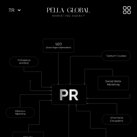
AR
TR
AE