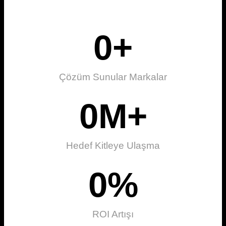
0
+
Çözüm Sunular Markalar
0
M+
Hedef Kitleye Ulaşma
0
%
ROI Artışı