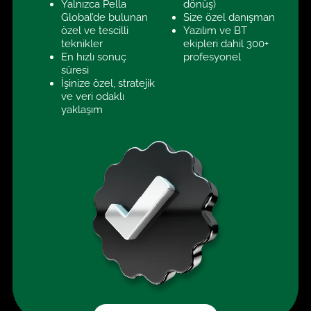
Yalnızca Pella
dönüş)
Global’de bulunan
Size özel danışman
özel ve tescilli
Yazılım ve BT
teknikler
ekipleri dahil 300+
En hızlı sonuç
profesyonel
süresi
İşinize özel, stratejik
ve veri odaklı
yaklaşım