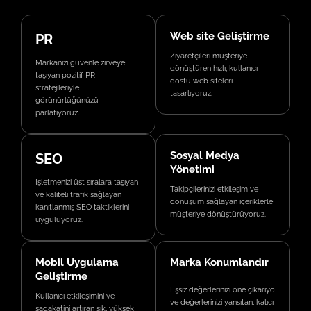
Web site Geliştirme
PR
Ziyaretçileri müşteriye
Markanızı güvenle zirveye
dönüştüren hızlı, kullanıcı
taşıyan pozitif PR
dostu web siteleri
stratejileriyle
tasarlıyoruz.
görünürlüğünüzü
parlatıyoruz.
Sosyal Medya
SEO
Yönetimi
İşletmenizi üst sıralara taşıyan
Takipçilerinizi etkileşim ve
ve kaliteli trafik sağlayan
dönüşüm sağlayan içeriklerle
kanıtlanmış SEO taktiklerini
müşteriye dönüştürüyoruz.
uyguluyoruz.
Mobil Uygulama
Marka Konumlandır
Geliştirme
Eşsiz değerlerinizi öne çıkarıyo
Kullanıcı etkileşimini ve
ve değerlerinizi yansıtan, kalıcı
sadakatini artıran şık, yüksek