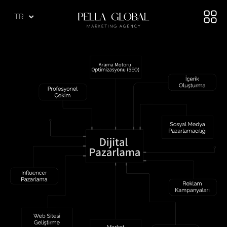
AR
TR
AE