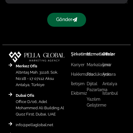
Gönder
Şirketimiz
Hizmetlerimiz
Ofisler
Kariyer
Markalaşma
İzmir
Merkez Ofis
Altıntaş Mah. 31116. Sok.
Hakkımızda
Prodüksiyon
Ankara
No:1B - 17 07112 Aksu
İletişim
Dijital
Antalya
Antalya, Türkiye
Pazarlama
Ekibimiz
İstanbul
Dubai Ofis
Yazılım
Office D/06, Adel
Geliştirme
Mohammed Ali Building Al
Quoz First, Dubai, UAE
info@pellaglobal.net