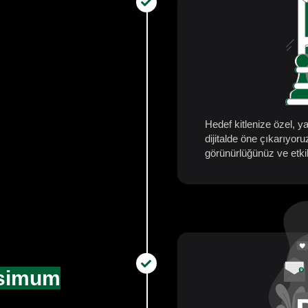
Hedef kitlenize özel, y
dijitalde öne çıkarıyoru
görünürlüğünüz ve etkil
simum