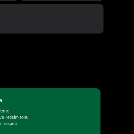
a
rleme
ve iletişim tonu
orm seçimi