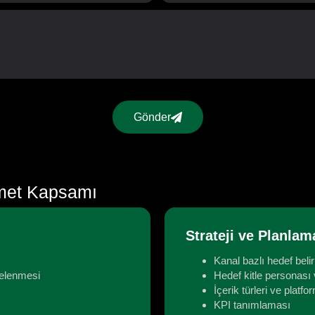
Gönder
met Kapsamı
Strateji ve Planlam
Kanal bazlı hedef beli
ncelenmesi
Hedef kitle personası 
İçerik türleri ve platf
KPI tanımlaması