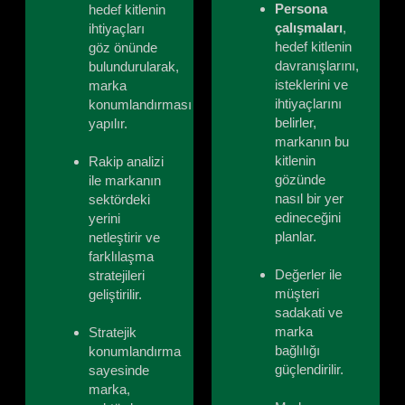
Persona
hedef kitlenin
çalışmaları
,
ihtiyaçları
hedef kitlenin
göz önünde
davranışlarını,
bulundurularak,
isteklerini ve
marka
ihtiyaçlarını
konumlandırması
belirler,
yapılır.
markanın bu
kitlenin
Rakip analizi
gözünde
ile markanın
nasıl bir yer
sektördeki
edineceğini
yerini
planlar.
netleştirir ve
farklılaşma
Değerler ile
stratejileri
müşteri
geliştirilir.
sadakati ve
marka
Stratejik
bağlılığı
konumlandırma
güçlendirilir.
sayesinde
marka,