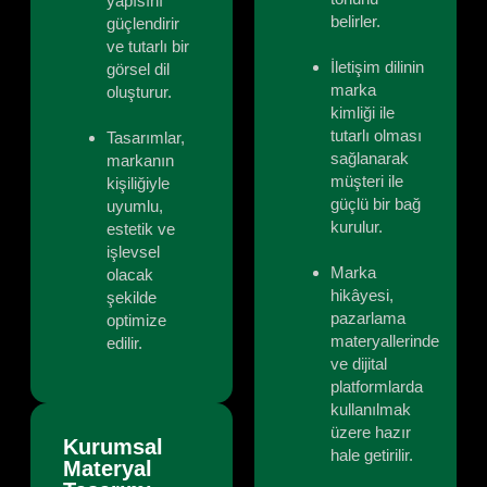
yapısını
belirler.
güçlendirir
ve tutarlı bir
İletişim dilinin
görsel dil
marka
oluşturur.
kimliği ile
tutarlı olması
Tasarımlar,
sağlanarak
markanın
müşteri ile
kişiliğiyle
güçlü bir bağ
uyumlu,
kurulur.
estetik ve
işlevsel
Marka
olacak
hikâyesi,
şekilde
pazarlama
optimize
materyallerinde
edilir.
ve dijital
platformlarda
kullanılmak
üzere hazır
Kurumsal
hale getirilir.
Materyal