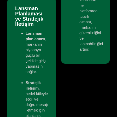
her
Lansman
platformda
Planlaması
tutarlı
ve Stratejik
olması,
İletişim
markanın
güvenilirliğini
Lansman
ve
planlaması
,
tanınabilirliğini
markanın
artırır.
piyasaya
güçlü bir
şekilde giriş
yapmasını
sağlar.
Stratejik
iletişim
,
hedef kitleyle
etkili ve
doğru mesajı
iletmek için
planlanır.