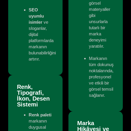
görsel
materyaller
SEO
gibi
uyumlu
unsurlarla
isimler
ve
tutarlı bir
sloganlar,
marka
dijital
deneyimi
platformlarda
yaratılır.
markanın
bulunabilirliğini
Markanın
artırır.
tüm dokunuş
noktalarında,
profesyonel
ve etkili bir
Renk,
görsel temsil
Tipografi,
sağlanır.
İkon, Desen
Sistemi
Renk paleti
markanın
Marka
duygusal
Hikâyesi ve