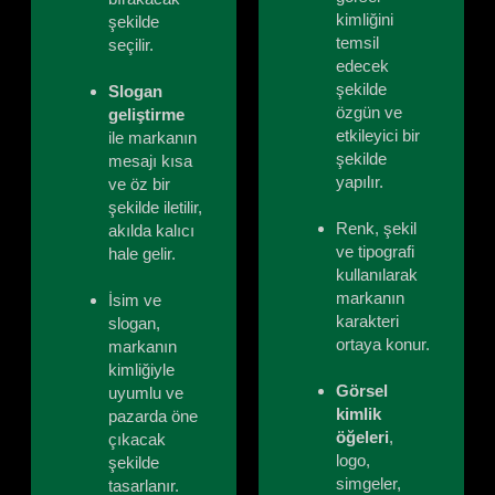
kimliğini
şekilde
temsil
seçilir.
edecek
şekilde
Slogan
özgün ve
geliştirme
etkileyici bir
ile markanın
şekilde
mesajı kısa
yapılır.
ve öz bir
şekilde iletilir,
Renk, şekil
akılda kalıcı
ve tipografi
hale gelir.
kullanılarak
markanın
İsim ve
karakteri
slogan,
ortaya konur.
markanın
kimliğiyle
Görsel
uyumlu ve
kimlik
pazarda öne
öğeleri
,
çıkacak
logo,
şekilde
simgeler,
tasarlanır.