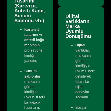
Tasarımı
(Kartvizit,
Antetli Kâğıt,
Sunum
Dijital
Şablonu vb.)
Varlıkların
Marka
Kartvizit
Uyumlu
tasarımı
ve
Dönüşümü
antetli kağıt
,
markanın
Dijital
profesyonel
varlıklar
,
kimliğini
markanın
yansıtır.
görsel
kimliğiyle
Sunum
uyumlu hale
şablonları
,
getirilerek
markanın
tutarlı bir
görsel
dijital
kimliğine
deneyim
uygun, tutarlı
sağlanır.
bir yapıda
hazırlanır.
Sosyal