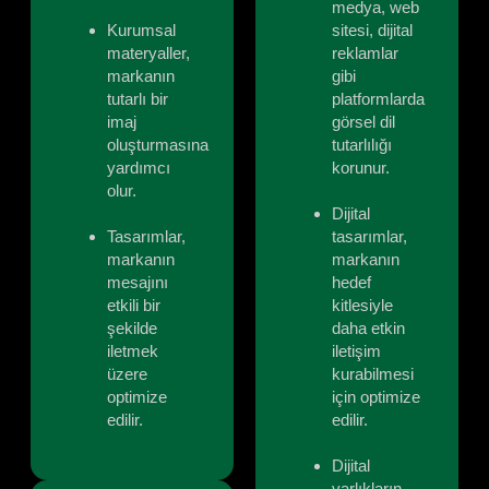
medya, web
Kurumsal
sitesi, dijital
materyaller,
reklamlar
markanın
gibi
tutarlı bir
platformlarda
imaj
görsel dil
oluşturmasına
tutarlılığı
yardımcı
korunur.
olur.
Dijital
Tasarımlar,
tasarımlar,
markanın
markanın
mesajını
hedef
etkili bir
kitlesiyle
şekilde
daha etkin
iletmek
iletişim
üzere
kurabilmesi
optimize
için optimize
edilir.
edilir.
Dijital
varlıkların