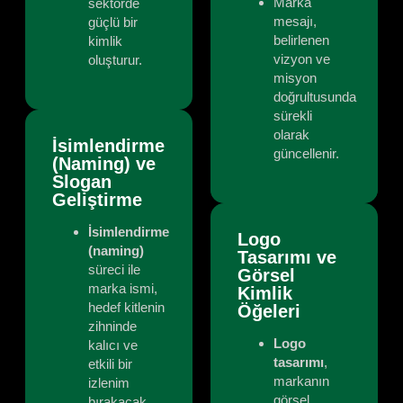
Marka
sektörde
mesajı,
güçlü bir
belirlenen
kimlik
vizyon ve
oluşturur.
misyon
doğrultusunda
sürekli
olarak
İsimlendirme
güncellenir.
(Naming) ve
Slogan
Geliştirme
İsimlendirme
Logo
(naming)
Tasarımı ve
süreci ile
Görsel
marka ismi,
Kimlik
hedef kitlenin
Öğeleri
zihninde
Logo
kalıcı ve
tasarımı
,
etkili bir
markanın
izlenim
görsel
bırakacak