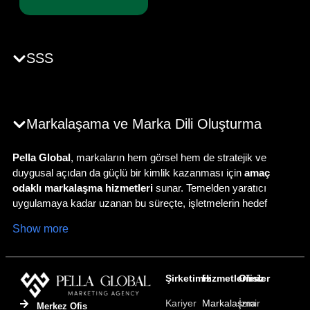
SSS
Markalaşama ve Marka Dili Oluşturma
Pella Global
, markaların hem görsel hem de stratejik ve
duygusal açıdan da güçlü bir kimlik kazanması için
amaç
odaklı markalaşma hizmetleri
sunar. Temelden yaratıcı
uygulamaya kadar uzanan bu süreçte, işletmelerin hedef
kitleleriyle açık, özgün ve kalıcı bağlar kurmasına yardımcı
Show more
oluyoruz.
Büyümeyi Tetikleyen Strateji Odaklı Marka
Yaklaşımı
Şirketimiz
Hizmetlerimiz
Ofisler
Kariyer
Markalaşma
İzmir
Etkili markalaşma hem nasıl göründüğünüzle hem de nasıl
Merkez Ofis