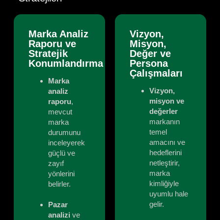
Marka Analiz
Vizyon,
Raporu ve
Misyon,
Stratejik
Değer ve
Konumlandırma
Persona
Çalışmaları
Marka
Vizyon,
analiz
misyon ve
raporu
,
değerler
mevcut
markanın
marka
temel
durumunu
amacını ve
inceleyerek
hedeflerini
güçlü ve
netleştirir,
zayıf
marka
yönlerini
kimliğiyle
belirler.
uyumlu hale
gelir.
Pazar
analizi
ve