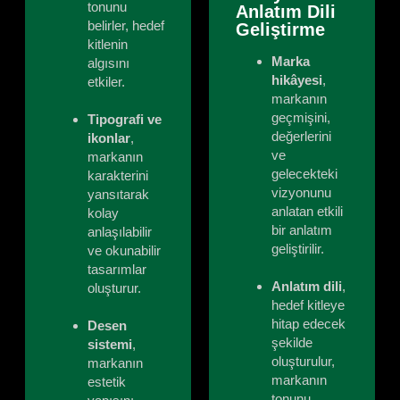
tonunu
Anlatım Dili
belirler, hedef
Geliştirme
kitlenin
Marka
algısını
hikâyesi
,
etkiler.
markanın
geçmişini,
Tipografi ve
değerlerini
ikonlar
,
ve
markanın
gelecekteki
karakterini
vizyonunu
yansıtarak
anlatan etkili
kolay
bir anlatım
anlaşılabilir
geliştirilir.
ve okunabilir
tasarımlar
Anlatım dili
,
oluşturur.
hedef kitleye
hitap edecek
Desen
şekilde
sistemi
,
oluşturulur,
markanın
markanın
estetik
tonunu