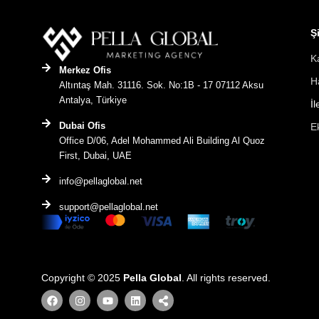
Ş
K
Merkez Ofis
H
Altıntaş Mah. 31116. Sok. No:1B - 17 07112 Aksu
Antalya, Türkiye
İl
Dubai Ofis
E
Office D/06, Adel Mohammed Ali Building Al Quoz
First, Dubai, UAE
info@pellaglobal.net
support@pellaglobal.net
Copyright © 2025
Pella Global
. All rights reserved.