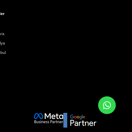
ler
r
ara
lya
nbul