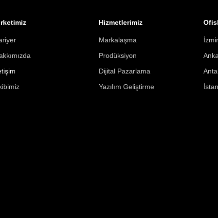
irketimiz
Hizmetlerimiz
Ofis
ariyer
Markalaşma
İzmi
akkımızda
Prodüksiyon
Ank
etişim
Dijital Pazarlama
Anta
kibimiz
Yazılım Geliştirme
İsta