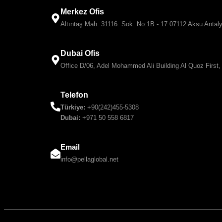
Merkez Ofis
Altıntaş Mah. 31116. Sok. No:1B - 17 07112 Aksu Antaly
Dubai Ofis
Office D/06, Adel Mohammed Ali Building Al Quoz First,
Telefon
Türkiye:
+90(242)455-5308
Dubai:
+971 50 558 6817
Email
info@pellaglobal.net