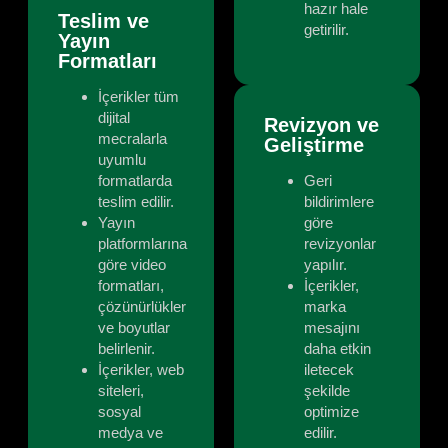
hazır hale
Teslim ve
getirilir.
Yayın
Formatları
İçerikler tüm
dijital
Revizyon ve
mecralarla
Geliştirme
uyumlu
formatlarda
Geri
teslim edilir.
bildirimlere
Yayın
göre
platformlarına
revizyonlar
göre video
yapılır.
formatları,
İçerikler,
çözünürlükler
marka
ve boyutlar
mesajını
belirlenir.
daha etkin
İçerikler, web
iletecek
siteleri,
şekilde
sosyal
optimize
medya ve
edilir.