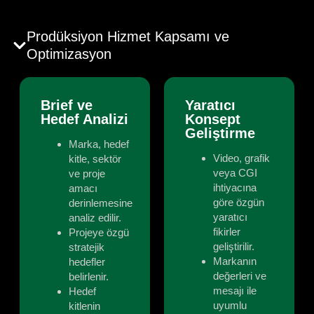
Prodüksiyon Hizmet Kapsamı ve
Optimizasyon
Brief ve
Yaratıcı
Hedef Analizi
Konsept
Geliştirme
Marka, hedef
Video, grafik
kitle, sektör
veya CGI
ve proje
ihtiyacına
amacı
göre özgün
derinlemesine
yaratıcı
analiz edilir.
fikirler
Projeye özgü
geliştirilir.
stratejik
Markanın
hedefler
değerleri ve
belirlenir.
mesajı ile
Hedef
uyumlu
kitlenin