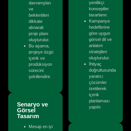
yenilikçi
davranışları
konseptler
ve
tasarlanır.
beklentileri
Kampanya
dikkate
hedeflerine
alınarak
göre uygun
proje planı
görsel dil ve
oluşturulur.
anlatım
Bu aşama,
stratejileri
projeye özgü
oluşturulur.
içerik ve
İhtiyaç
prodüksiyon
doğrultusunda
sürecini
yaratıcı
şekillendirir.
çözümler
üretilerek
içerik
planlaması
Senaryo ve
yapılır.
Görsel
Tasarım
Mesajı en iyi