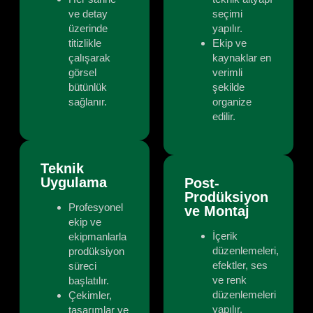
ve detay
seçimi
üzerinde
yapılır.
titizlikle
Ekip ve
çalışarak
kaynaklar en
görsel
verimli
bütünlük
şekilde
sağlanır.
organize
edilir.
Teknik
Uygulama
Post-
Prodüksiyon
Profesyonel
ve Montaj
ekip ve
İçerik
ekipmanlarla
düzenlemeleri,
prodüksiyon
efektler, ses
süreci
ve renk
başlatılır.
düzenlemeleri
Çekimler,
yapılır.
tasarımlar ve