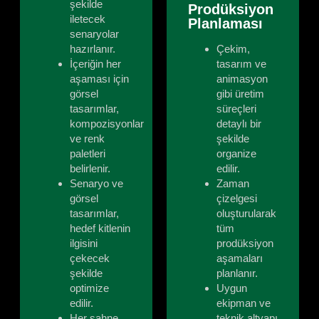
şekilde
Prodüksiyon
iletecek
Planlaması
senaryolar
hazırlanır.
Çekim,
İçeriğin her
tasarım ve
aşaması için
animasyon
görsel
gibi üretim
tasarımlar,
süreçleri
kompozisyonlar
detaylı bir
ve renk
şekilde
paletleri
organize
belirlenir.
edilir.
Senaryo ve
Zaman
görsel
çizelgesi
tasarımlar,
oluşturularak
hedef kitlenin
tüm
ilgisini
prodüksiyon
çekecek
aşamaları
şekilde
planlanır.
optimize
Uygun
edilir.
ekipman ve
Her sahne
teknik altyapı