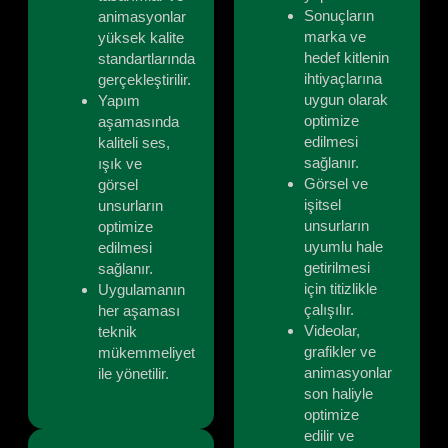
Sonuçların
animasyonlar
marka ve
yüksek kalite
hedef kitlenin
standartlarında
ihtiyaçlarına
gerçekleştirilir.
uygun olarak
Yapım
optimize
aşamasında
edilmesi
kaliteli ses,
sağlanır.
ışık ve
Görsel ve
görsel
işitsel
unsurların
unsurların
optimize
uyumlu hale
edilmesi
getirilmesi
sağlanır.
için titizlikle
Uygulamanın
çalışılır.
her aşaması
Videolar,
teknik
grafikler ve
mükemmeliyet
animasyonlar
ile yönetilir.
son haliyle
optimize
edilir ve