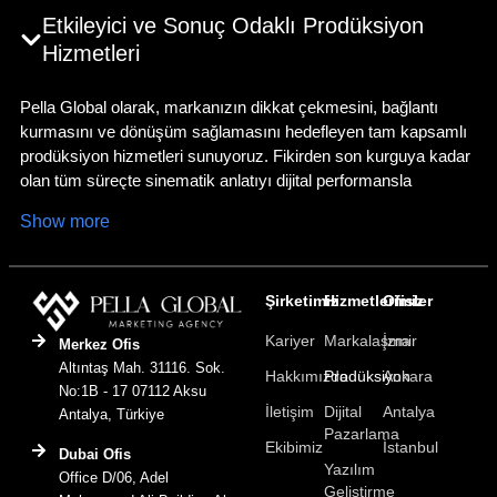
Etkileyici ve Sonuç Odaklı Prodüksiyon
Hizmetleri
Pella Global olarak, markanızın dikkat çekmesini, bağlantı
kurmasını ve dönüşüm sağlamasını hedefleyen tam kapsamlı
prodüksiyon hizmetleri sunuyoruz. Fikirden son kurguya kadar
olan tüm süreçte sinematik anlatıyı dijital performansla
birleştiriyor, günümüzün görsel ağırlıklı dünyasında markanızı
Show more
öne çıkarıyoruz.
Stratejiyle Yönlendirilen Amaç Odaklı
Prodüksiyon
Şirketimiz
Hizmetlerimiz
Ofisler
Kariyer
Markalaşma
İzmir
Başarılı bir prodüksiyon net bir hedefle başlar. Marka hikâyenizi
Merkez Ofis
stratejik amaçlar, hedef kitle analizleri ve platform ihtiyaçları ile
Altıntaş Mah. 31116. Sok.
Hakkımızda
Prodüksiyon
Ankara
uyumlu hale getiriyoruz. Hikâye taslağından
No:1B - 17 07112 Aksu
İletişim
Dijital
Antalya
senaryolaştırmaya, planlamadan uygulamaya kadar her sahne,
Antalya, Türkiye
Pazarlama
duygu oluşturacak ve ticari fayda sağlayacak şekilde
Ekibimiz
İstanbul
Dubai Ofis
kurgulanır.
Yazılım
Office D/06, Adel
Geliştirme