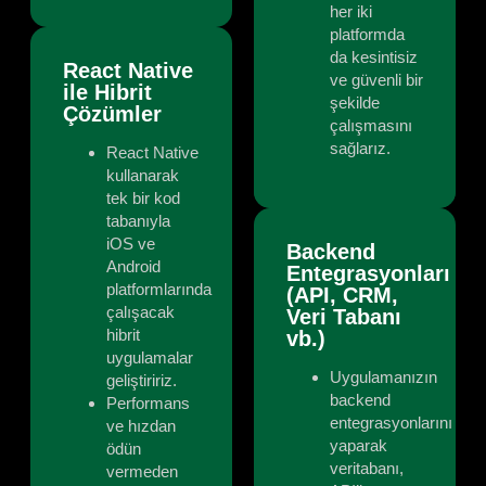
her iki
platformda
da kesintisiz
React Native
ve güvenli bir
ile Hibrit
şekilde
Çözümler
çalışmasını
sağlarız.
React Native
kullanarak
tek bir kod
tabanıyla
iOS ve
Backend
Android
Entegrasyonları
platformlarında
(API, CRM,
çalışacak
Veri Tabanı
hibrit
vb.)
uygulamalar
Uygulamanızın
geliştiririz.
backend
Performans
entegrasyonlarını
ve hızdan
yaparak
ödün
veritabanı,
vermeden