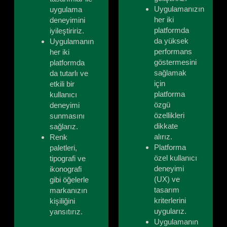
Uygulamanızın
uygulama
her iki
deneyimini
platformda
iyileştiririz.
da yüksek
Uygulamanın
performans
her iki
göstermesini
platformda
sağlamak
da tutarlı ve
için
etkili bir
platforma
kullanıcı
özgü
deneyimi
özellikleri
sunmasını
dikkate
sağlarız.
alırız.
Renk
Platforma
paletleri,
özel kullanıcı
tipografi ve
deneyimi
ikonografi
(UX) ve
gibi öğelerle
tasarım
markanızın
kriterlerini
kişiliğini
uygularız.
yansıtırız.
Uygulamanın