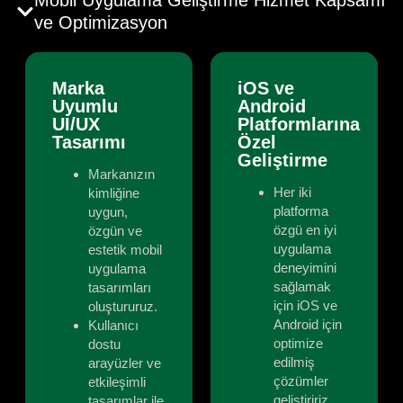
Mobil Uygulama Geliştirme Hizmet Kapsamı
ve Optimizasyon
Marka
iOS ve
Uyumlu
Android
UI/UX
Platformlarına
Tasarımı
Özel
Geliştirme
Markanızın
Her iki
kimliğine
platforma
uygun,
özgü en iyi
özgün ve
uygulama
estetik mobil
deneyimini
uygulama
sağlamak
tasarımları
için iOS ve
oluştururuz.
Android için
Kullanıcı
optimize
dostu
edilmiş
arayüzler ve
çözümler
etkileşimli
geliştiririz.
tasarımlar ile