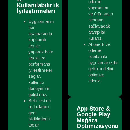
ödeme
Kullanılabilirlik
yapmasını
İyileştirmeleri
ve ürün satın
almasını
Uygulamanın
sağlayacak
her
altyapılar
aşamasında
kurarız.
kapsamlı
Abonelik ve
testler
ödeme
yaparak hata
planları ile
tespiti ve
uygulamanızda
performans
gelir modelini
iyileştirmeleri
optimize
sağlar,
ederiz.
kullanıcı
deneyimini
geliştiririz.
Beta testleri
ile kullanıcı
App Store &
geri
Google Play
bildirimlerini
Mağaza
toplar,
Optimizasyonu