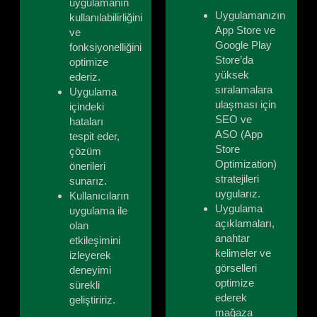
uygulamanın
Uygulamanızın
kullanılabilirliğini
App Store ve
ve
Google Play
fonksiyonelliğini
Store’da
optimize
yüksek
ederiz.
sıralamalara
Uygulama
ulaşması için
içindeki
SEO ve
hataları
ASO (App
tespit eder,
Store
çözüm
Optimization)
önerileri
stratejileri
sunarız.
uygularız.
Kullanıcıların
Uygulama
uygulama ile
açıklamaları,
olan
anahtar
etkileşimini
kelimeler ve
izleyerek
görselleri
deneyimi
optimize
sürekli
ederek
geliştiririz.
mağaza