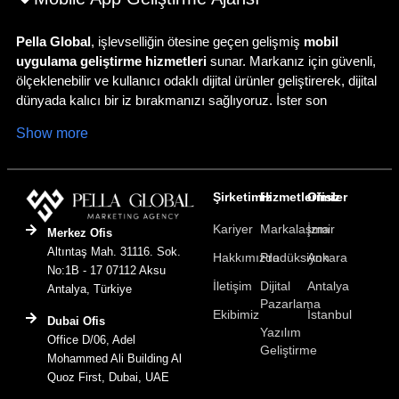
Pella Global
, işlevselliğin ötesine geçen gelişmiş
mobil
uygulama geliştirme hizmetleri
sunar. Markanız için güvenli,
ölçeklenebilir ve kullanıcı odaklı dijital ürünler geliştirerek, dijital
dünyada kalıcı bir iz bırakmanızı sağlıyoruz. İster son
kullanıcıya yönelik bir e-ticaret uygulaması, ister iç süreçlerinizi
Show more
yönetecek özel bir iş uygulaması geliştiriyor olun, fikrinizi
yüksek performanslı bir dijital deneyime dönüştürüyoruz.
Stratejiyle Başlayan Akıllı Geliştirme
Şirketimiz
Hizmetlerimiz
Ofisler
Süreci
Kariyer
Markalaşma
İzmir
Merkez Ofis
Başarılı bir uygulama net bir planla başlar. Projeye başlamadan
Altıntaş Mah. 31116. Sok.
Hakkımızda
Prodüksiyon
Ankara
önce hedeflerinizi, kullanıcı kitlenizi ve teknik ihtiyaçlarınızı
No:1B - 17 07112 Aksu
İletişim
Dijital
Antalya
Antalya, Türkiye
anlamaya yönelik detaylı bir keşif süreci yürütüyoruz. Özellik
Pazarlama
planlaması, kullanıcı akışı tasarımı ve platform seçimi gibi
Ekibimiz
İstanbul
Dubai Ofis
adımlarla uygulamanızın güçlü bir temelle hayata geçmesini
Yazılım
Office D/06, Adel
sağlıyoruz.
Geliştirme
Mohammed Ali Building Al
Quoz First, Dubai, UAE
Mobil Öncelikli UI/UX Tasarımı