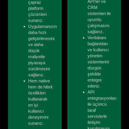
API’ler ve
çapraz
CRM
platform
sistemleri ile
çözümleri
uyumlu
sunarız.
çalışmasını
Uygulamanızın
sağlarız.
daha hızlı
Veritabanı
geliştirilmesini
bağlantıları
ve daha
ve kullanıcı
düşük
yönetim
maliyetle
sistemlerini
piyasaya
düzgün
sürülmesini
şekilde
sağlarız.
entegre
Hem native
ederiz.
hem de hibrit
API
özellikleri
entegrasyonları
kullanarak
ile üçüncü
en iyi
taraf
kullanıcı
servislerle
deneyimini
iletişim
sunarız.
kurulmasını