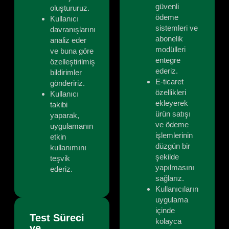
güvenli
oluştururuz.
ödeme
Kullanıcı
sistemleri ve
davranışlarını
abonelik
analiz eder
modülleri
ve buna göre
entegre
özelleştirilmiş
ederiz.
bildirimler
E-ticaret
göndeririz.
özellikleri
Kullanıcı
ekleyerek
takibi
ürün satışı
yaparak,
ve ödeme
uygulamanın
işlemlerinin
etkin
düzgün bir
kullanımını
şekilde
teşvik
yapılmasını
ederiz.
sağlarız.
Kullanıcıların
uygulama
içinde
Test Süreci
kolayca
ve