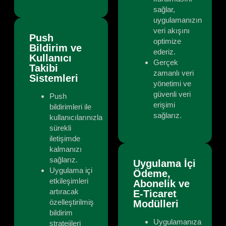
sağlar,
uygulamanızın
veri akışını
Push
optimize
Bildirim ve
ederiz.
Kullanıcı
Gerçek
Takibi
zamanlı veri
Sistemleri
yönetimi ve
güvenli veri
Push
erişimi
bildirimleri ile
sağlarız.
kullanıcılarınızla
sürekli
iletişimde
kalmanızı
sağlarız.
Uygulama İçi
Uygulama içi
Ödeme,
etkileşimleri
Abonelik ve
artıracak
E-Ticaret
özelleştirilmiş
Modülleri
bildirim
Uygulamanıza
stratejileri