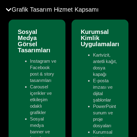
Grafik Tasarım Hizmet Kapsamı
Sosyal
Kurumsal
Medya
Kimlik
Görsel
Uygulamaları
Tasarımları
Kartvizit,
Instagram ve
antetli kağıt,
Facebook
dosya
post & story
kapağı
tasarımları
E-posta
Carousel
imzası ve
içerikler ve
dijital
etkileşim
şablonlar
odaklı
PowerPoint
grafikler
sunum ve
Sosyal
proje
medya
dosyaları
banner ve
Kurumsal