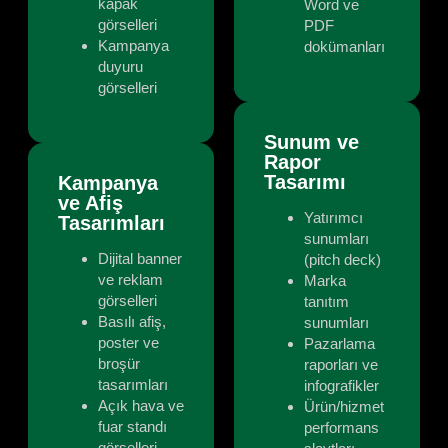
kapak
Word ve
görselleri
PDF
Kampanya
dokümanları
duyuru
görselleri
Sunum ve
Rapor
Tasarımı
Kampanya
ve Afiş
Yatırımcı
Tasarımları
sunumları
Dijital banner
(pitch deck)
ve reklam
Marka
görselleri
tanıtım
Basılı afiş,
sunumları
poster ve
Pazarlama
broşür
raporları ve
tasarımları
infografikler
Açık hava ve
Ürün/hizmet
fuar standı
performans
görselleri