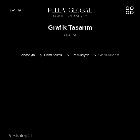
AR
TR
AE
Grafik Tasarım
Ajansı
Anasayfa
Hizmetlerimiz
Prodüksiyon
Grafik Tasarım
// Strateji 01