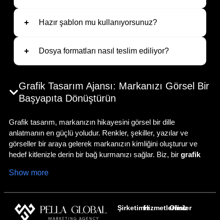
Hazır şablon mu kullanıyorsunuz?
Dosya formatları nasıl teslim ediliyor?
Grafik Tasarım Ajansı: Markanızı Görsel Bir
Başyapıta Dönüştürün
Grafik tasarım, markanızın hikayesini görsel bir dille
anlatmanın en güçlü yoludur. Renkler, şekiller, yazılar ve
görseller bir araya gelerek markanızın kimliğini oluşturur ve
hedef kitlenizle derin bir bağ kurmanızı sağlar. Biz, bir
grafik
tasarım ajansı
olarak, markanızın hem dijital hem de fiziksel
Show more
dünyada öne çıkması için yaratıcı ve stratejik çözümler
sunuyoruz. İster dikkat çekici bir logo, ister sosyal medya
görselleri, ister profesyonel bir
grafik tasarım ajansı kartvizit
Şirketimiz
Hizmetlerimiz
Ofisler
arıyor olun, size özel tasarımlarla yanınızdayız. Bir fikriniz
varsa, onu birlikte görünür kılalım!