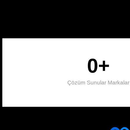
0
+
Çözüm Sunular Markalar