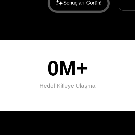
Sonuçları Görün!
0
M+
Hedef Kitleye Ulaşma