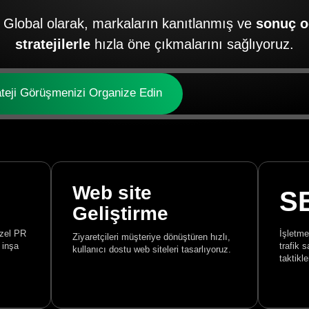
a Global olarak, markaların kanıtlanmış ve
sonuç o
stratejilerle
hızla öne çıkmalarını sağlıyoruz.
ateji Görüşmenizi Organize Edin
Web site
S
Geliştirme
özel PR
İşletme
Ziyaretçileri müşteriye dönüştüren hızlı,
 inşa
trafik 
kullanıcı dostu web siteleri tasarlıyoruz.
taktikl