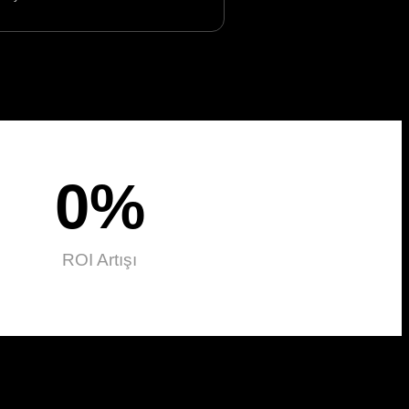
0
%
ROI Artışı