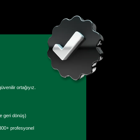
venilir ortağıyız.
de geri dönüş)
 300+ profesyonel