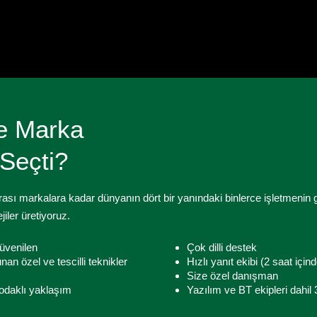
e Marka
i Seçti?
ası markalara kadar dünyanın dört bir yanındaki binlerce işletmenin gü
jiler üretiyoruz.
üvenilen
Çok dilli destek
nan özel ve tescilli teknikler
Hızlı yanıt ekibi (2 saat için
Size özel danışman
i odaklı yaklaşım
Yazılım ve BT ekipleri dahil