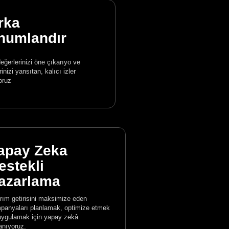
rka
numlandır
eğerlerinizi öne çıkarıyo ve
inizi yansıtan, kalıcı izler
oruz
apay Zeka
estekli
azarlama
ırım getirisini maksimize eden
panyaları planlamak, optimize etmek
uygulamak için yapay zekâ
anıyoruz.