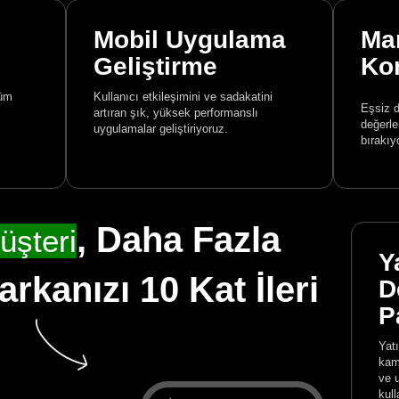
Mobil Uygulama
Ma
Geliştirme
Ko
şüm
Kullanıcı etkileşimini ve sadakatini
Eşsiz d
artıran şık, yüksek performanslı
değerler
uygulamalar geliştiriyoruz.
bırakıy
, Daha Fazla
üşteri
Y
kanızı 10 Kat İleri
D
P
Yat
kam
ve 
kull