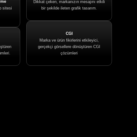
irme
Dikkat çeken, markanızın mesajını etkili
b sitesi
bir şekilde ileten grafik tasarım.
CGI
Marka ve ürün fikirlerini etkileyici,
üştüren
gerçekçi görsellere dönüştüren CGI
mleri.
çözümleri