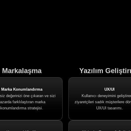
Markalaşma
Yazılım Gelişti
Marka Konumlandırma
UX/UI
iz değerinizi öne çıkaran ve sizi
Kullanıcı deneyimini geliştire
azarda farklılaştıran marka
ziyaretçileri sadık müşterilere dö
konumlandırma stratejisi.
UX/UI tasarımı.