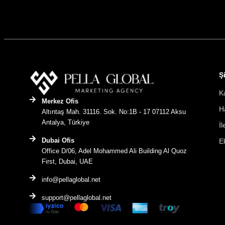
Ş
K
Merkez Ofis
H
Altıntaş Mah. 31116. Sok. No:1B - 17 07112 Aksu
Antalya, Türkiye
İl
Dubai Ofis
E
Office D/06, Adel Mohammed Ali Building Al Quoz
First, Dubai, UAE
info@pellaglobal.net
support@pellaglobal.net