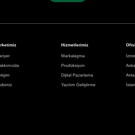
irketimiz
Hizmetlerimiz
Ofis
ariyer
Markalaşma
İzmi
akkımızda
Prodüksiyon
Ank
etişim
Dijital Pazarlama
Anta
kibimiz
Yazılım Geliştirme
İsta