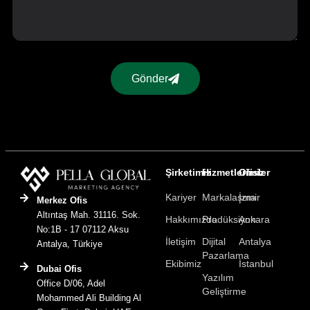
Gönder
Şirketimiz
Hizmetlerimiz
Ofisler
Kariyer
Markalaşma
İzmir
Merkez Ofis
Altıntaş Mah. 31116. Sok.
Hakkımızda
Prodüksiyon
Ankara
No:1B - 17 07112 Aksu
İletişim
Dijital
Antalya
Antalya, Türkiye
Pazarlama
Ekibimiz
İstanbul
Dubai Ofis
Yazılım
Office D/06, Adel
Geliştirme
Mohammed Ali Building Al