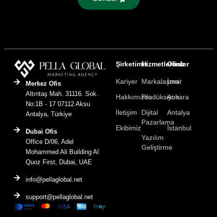
Şirketimiz
Hizmetlerimiz
Ofisler
Kariyer
Markalaşma
İzmir
Merkez Ofis
Altıntaş Mah. 31116. Sok.
Hakkımızda
Prodüksiyon
Ankara
No:1B - 17 07112 Aksu
İletişim
Dijital
Antalya
Antalya, Türkiye
Pazarlama
Ekibimiz
İstanbul
Dubai Ofis
Yazılım
Office D/06, Adel
Geliştirme
Mohammed Ali Building Al
Quoz First, Dubai, UAE
info@pellaglobal.net
support@pellaglobal.net