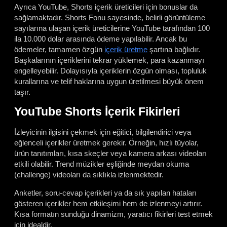
Ayrıca YouTube, Shorts içerik üreticileri için bonuslar da
sağlamaktadır. Shorts Fonu sayesinde, belirli görüntüleme
sayılarına ulaşan içerik üreticilerine YouTube tarafından 100
ila 10.000 dolar arasında ödeme yapılabilir. Ancak bu
ödemeler, tamamen özgün
içerik üretme
şartına bağlıdır.
Başkalarının içeriklerini tekrar yüklemek, para kazanmayı
engelleyebilir. Dolayısıyla içeriklerin özgün olması, topluluk
kurallarına ve telif haklarına uygun üretilmesi büyük önem
taşır.
YouTube Shorts İçerik Fikirleri
İzleyicinin ilgisini çekmek için eğitici, bilgilendirici veya
eğlenceli içerikler üretmek gerekir. Örneğin, hızlı tüyolar,
ürün tanıtımları, kısa skeçler veya kamera arkası videoları
etkili olabilir. Trend müzikler eşliğinde meydan okuma
(challenge) videoları da sıklıkla izlenmektedir.
Anketler, soru-cevap içerikleri ya da sık yapılan hataları
gösteren içerikler hem etkileşimi hem de izlenmeyi artırır.
Kısa formatın sunduğu dinamizm, yaratıcı fikirleri test etmek
için idealdir.