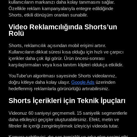
kullanıcıların markanızı daha kolay tanımasını sağlar.
Özellikle reklam kampanyalarıyla entegre edildiğinde
Shorts, etkili dönüşüm oranları sunabilir.
Video Reklamcılığında Shorts’un
Rolü
Shorts, reklamcılık açısından mobil erişimi artırır.
Kullanıcıların dikkat süresi kısa olduğu için hızlı ve çarpıcı
içerikler daha çok ilgi görür. Ürün öncesi-sonrası
karşılaştırmaları veya kısa tanıtım klipleri oldukça etkilidir.
YouTube’un algoritması sayesinde Shorts videolarınız,
doğru kitleye daha kolay ulaşır.
Google Ads
üzerinden
hedeflenmiş reklamlarla görünürlüğü artırabilirsiniz.
Shorts İçerikleri için Teknik İpuçları
Videonuz 60 saniyeyi geçmemeli. 15 saniyelik segmentlerle
daha etkileyici geçişler oluşturabilirsiniz. Efekt, metin ve
filtreler ile içeriği zenginleştirmek izleyiciyi videoda tutar.
Kamera sabitleyici, dış ses temizliği ve arka plan seçimi gibi