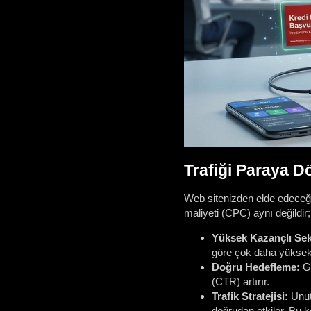
Trafiği Paraya D
Web sitenizden elde edeceğini
maliyeti (CPC) aynı değildir
Yüksek Kazançlı Sek
göre çok daha yüksekt
Doğru Hedefleme:
Ge
(CTR) artırır.
Trafik Stratejisi:
Unutm
doğrudan etkiler. Bu k