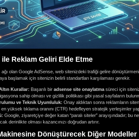
ile Reklam Geliri Elde Etme
ağı olan Google AdSense, web sitenizdeki trafiği gelire dönüştürmeni
 başlamak için sitenizin belirli standartları karşılaması gerekir.
ltın Kurallar:
Başarılı bir
adsense site onaylatma
süreci için site
igasyona sahip olması ve gizlilik politikası gibi yasal sayfaların bulunm
ulumu ve Teknik Uyumluluk:
Onay aldıktan sonra reklamların siten
n yüksek tıklama oranını (CTR) hedefleyen stratejik yerleşimler yapı
ü:
Google, ziyaretçiye değer katan “paralı siteler” arayışındadır; bu ne
ak derinlikte olması kazancınızı doğrudan artırır.
 Makinesine Dönüştürecek Diğer Modeller