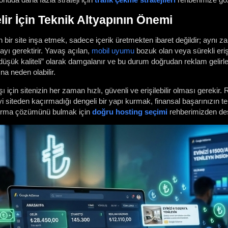
lir İçin Teknik Altyapının Önemi
n bir site inşa etmek, sadece içerik üretmekten ibaret değildir; aynı
mayı gerektirir. Yavaş açılan,
mobil uyumu
bozuk olan veya sürekli eriş
düşük kaliteli” olarak damgalanır ve bu durum doğrudan reklam gelirl
a neden olabilir.
şı için sitenizin her zaman hızlı, güvenli ve erişilebilir olması gerekir.
i siteden kaçırmadığı dengeli bir yapı kurmak, finansal başarınızın te
dırma çözümünü bulmak için
doğru hosting seçimi
rehberimizden dest