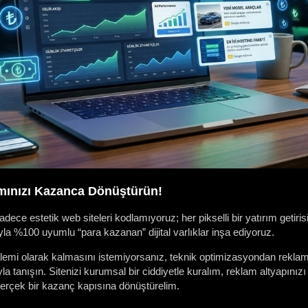
rımınızı Kazanca Dönüştürün!
adece estetik web siteleri kodlamıyoruz; her pikselli bir yatırım getiri
yla %100 uyumlu “para kazanan” dijital varlıklar inşa ediyoruz.
kalemi olarak kalmasını istemiyorsanız, teknik optimizasyondan rekla
yla tanışın. Sitenizi kurumsal bir ciddiyetle kuralım, reklam altyapın
ı gerçek bir kazanç kapısına dönüştürelim.