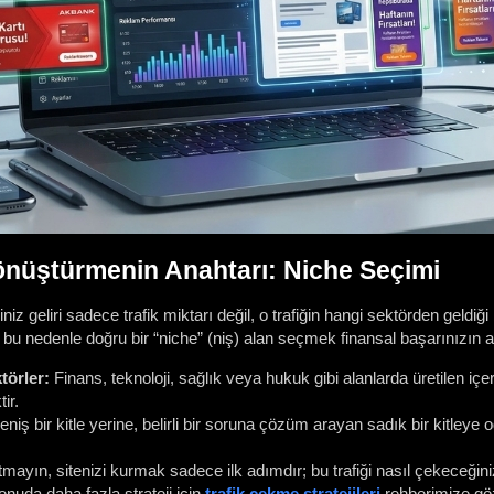
önüştürmenin Anahtarı: Niche Seçimi
z geliri sadece trafik miktarı değil, o trafiğin hangi sektörden geldiği 
; bu nedenle doğru bir “niche” (niş) alan seçmek finansal başarınızın a
törler:
Finans, teknoloji, sağlık veya hukuk gibi alanlarda üretilen içer
ir.
niş bir kitle yerine, belirli bir soruna çözüm arayan sadık bir kitleye
ayın, sitenizi kurmak sadece ilk adımdır; bu trafiği nasıl çekeceğiniz
onuda daha fazla strateji için
trafik çekme stratejileri
rehberimize göz 