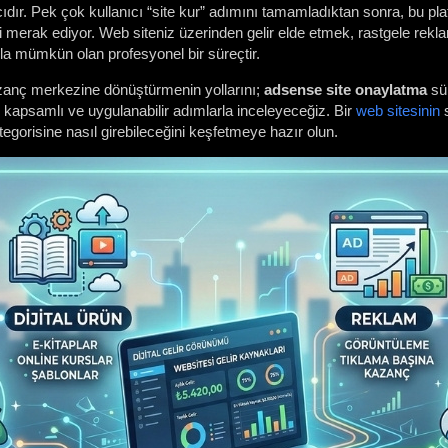
racıdır. Pek çok kullanıcı “site kur” adımını tamamladıktan sonra, bu pla
 merak ediyor. Web siteniz üzerinden gelir elde etmek, rastgele reklam
la mümkün olan profesyonel bir süreçtir.
azanç merkezine dönüştürmenin yollarını;
adsense site onaylatma
sür
ar kapsamlı ve uygulanabilir adımlarla inceleyeceğiz. Bir
web sitesinin
s
egorisine nasıl girebileceğini keşfetmeye hazır olun.