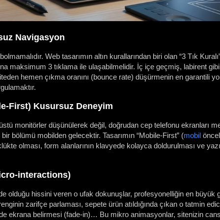
rsuz Navigasyon
ybolmamalıdır. Web tasarımın altın kurallarından biri olan “3 Tık Kuralı
na maksimum 3 tıklama ile ulaşabilmelidir. İç içe geçmiş, labirent gib
 Siteden hemen çıkma oranını (bounce rate) düşürmenin en garantili yo
gulamaktır.
ile-First) Kusursuz Deneyim
üstü monitörler düşünülerek değil, doğrudan cep telefonu ekranları m
 bir bölümü mobilden gelecektir. Tasarımın “Mobile-First” (
mobil
önceli
klükte olması, form alanlarının klavyede kolayca doldurulması ve yaz
icro-interactions)
de olduğu hissini veren o ufak dokunuşlar, profesyonelliğin en büyük gö
renginin zarifçe parlaması, sepete ürün atıldığında çıkan o tatmin edic
de ekrana belirmesi (fade-in)… Bu mikro animasyonlar, sitenizin cansız b