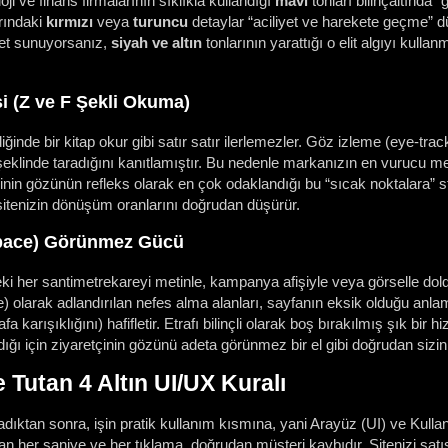
ji ve finans firmalarının sıklıkla kullandığı
mavi
tonları bilinçaltında 
rındaki
kırmızı
veya
turuncu
detaylar “aciliyet ve harekete geçme” dü
et sunuyorsanız,
siyah ve altın
tonlarının yarattığı o elit algıyı kullan
i (Z ve F Şekli Okuma)
iğinde bir kitap okur gibi satır satır ilerlemezler. Göz izleme (eye-trac
 şeklinde taradığını kanıtlamıştır. Bu nedenle markanızın en vurucu mes
inin gözünün refleks olarak en çok odaklandığı bu “sıcak noktalara” stra
sitenizin dönüşüm oranlarını doğrudan düşürür.
Space) Görünmez Gücü
ki her santimetrekareyi metinle, kampanya afişiyle veya görselle d
e) olarak adlandırılan nefes alma alanları, sayfanın eksik olduğu anl
fa karışıklığını) hafifletir. Etrafı bilinçli olarak boş bırakılmış şık bir
ığı için ziyaretçinin gözünü adeta görünmez bir el gibi doğrudan sizin 
e Tutan 4 Altın UI/UX Kuralı
dıktan sonra, işin pratik kullanım kısmına, yani Arayüz (UI) ve Kulla
ran her saniye ve her tıklama, doğrudan müşteri kaybıdır. Sitenizi sat