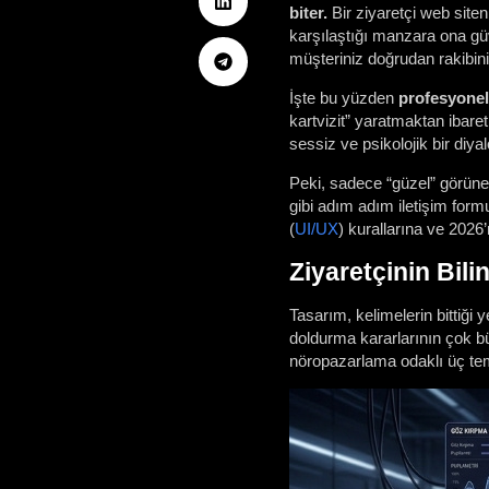
biter.
Bir ziyaretçi web siten
karşılaştığı manzara ona gü
müşteriniz doğrudan rakibini
İşte bu yüzden
profesyonel
kartvizit” yaratmaktan ibare
sessiz ve psikolojik bir diya
Peki, sadece “güzel” görünen
gibi adım adım iletişim for
(
UI/UX
) kurallarına ve 2026’
Ziyaretçinin Bili
Tasarım, kelimelerin bittiği
doldurma kararlarının çok bü
nöropazarlama odaklı üç tem