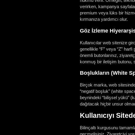
hükmü verir. Örneğin; teknolo
verirken, kampanya sayfala
premium veya lüks bir hizm
kırmanıza yardımcı olur.
Göz İzleme Hiyerarşis
Kullanıcılar web sitenize gird
genellikle “F” veya “Z” harfi
önemli butonlarınız, ziyaretç
konmuş bir iletişim butonu, 
Boşlukların (White 
Birçok marka, web sitesinde
“negatif boşluk” (white spac
beynindeki “bilişsel yükü” (ka
dağıtacak hiçbir unsur olmad
Kullanıcıyı Sited
Bilinçaltı kurgusunu tamamla
geçmelisiniz. Ziyaretçiyi yo