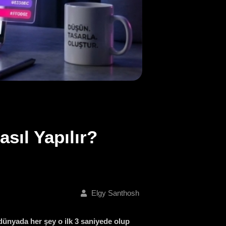
sıl Yapılır?
Elgy Santhosh
l dünyada her şey o ilk 3 saniyede olup