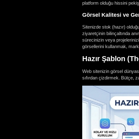
platform olduğu hissini pekişti
Görsel Kalitesi ve Ge
Sitenizde stok (hazır) olduğ
ziyaretçinin bilinçaltında anı
sürecinizin veya projelerini
görsellerini kullanmak, marka
Hazır Şablon (T
Web sitenizin görsel dünyası
sıfırdan çizdirmek. Bütçe, z