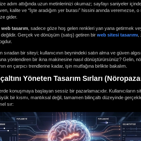
ize adım attığında uzun metinlerinizi okumaz; sayfayı saniyeler içinde 
ven, kalite ve “İşte aradığım yer burası” hissini anında veremezse, o
ze gider.
 web tasarım
, sadece göze hoş gelen renkleri yan yana getirmek veya ş
t değildir. Gerçek ve dönüşüm (satış) getiren bir
web sitesi tasarımı
,
logdur.
 sıradan bir siteyi; kullanıcının beynindeki satın alma ve güven algıs
muna yönlendiren bir ikna makinesine nasıl dönüştürürsünüz? Gelin, nö
nın en çarpıcı trendlerine kadar, işin mutfağına birlikte bakalım.
nçaltını Yöneten Tasarım Sırları (Nöropaz
 yerde konuşmaya başlayan sessiz bir pazarlamacıdır. Kullanıcıların s
yük bir kısmı, mantıksal değil, tamamen bilinçaltı düzeyinde gerçekle
el sır: