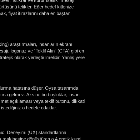
“güven, istikrar ve kurumsallık” mesajı
rtüsünü tetikler. Eğer hedef kitlenize
mak, fiyat itirazlarını daha en baştan
king) araştırmaları, insanların ekranı
ajı, logonuz ve “Teklif Alın” (CTA) gibi en
tejik olarak yerleştirilmelidir. Yanlış yere
oldurma hatasına düşer. Oysa tasarımda
amına gelmez. Aksine bu boşluklar, insan
 hizmet açıklaması veya teklif butonu, dikkati
istediğiniz o hedefe odaklar.
nıcı Deneyimi (UX) standartlarına
ış makinesine dönüştüren o 4 pratik kural