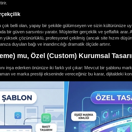
rir.
rçekçilik
u çok belli olan, yapay bir şekilde gülümseyen ve sizin kültürünüze u
nda bir güven sarsıntısı yaratır. Müşteriler gerçeklik ve şeffaflık arar. 
zin yüksek çözünürlüklü, profesyonel çekilmiş (ancak site hızını düş
nıza duyulan bağı ve inandırıcılığı dramatik ölçüde artırır.
heme) mu, Özel (Custom) Kurumsal Tasar
nı inşa ederken önünüze iki farklı yol çıkar: Mevcut bir şablonu mark
aman ve marka prestiji ekseninde vereceğiniz bu karar, dijitaldeki ko