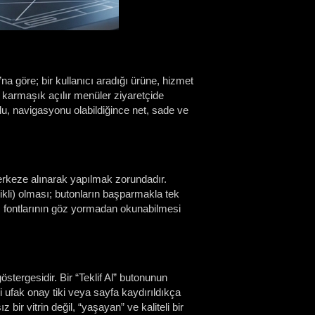
”na göre; bir kullanıcı aradığı ürüne, hizmet
i karmaşık açılır menüler ziyaretçide
lu, navigasyonu olabildiğince net, sade ve
erkeze alınarak yapılmak zorundadır.
kli) olması; butonların başparmakla tek
ı fontlarının göz yormadan okunabilmesi
stergesidir. Bir “Teklif Al” butonunun
i ufak onay tiki veya sayfa kaydırıldıkça
ir vitrin değil, “yaşayan” ve kaliteli bir