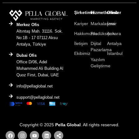
Şirketimiz
Hizmetlerimiz
Ofisler
Kariyer
Markalaşma
İzmir
Merkez Ofis
Altıntaş Mah. 31116. Sok.
Hakkımızda
Prodüksiyon
Ankara
No:1B - 17 07112 Aksu
İletişim
Dijital
Antalya
Antalya, Türkiye
Pazarlama
Ekibimiz
İstanbul
Dubai Ofis
Yazılım
Office D/06, Adel
Geliştirme
Mohammed Ali Building Al
Quoz First, Dubai, UAE
info@pellaglobal.net
support@pellaglobal.net
Copyright © 2025
Pella Global
. All rights reserved.