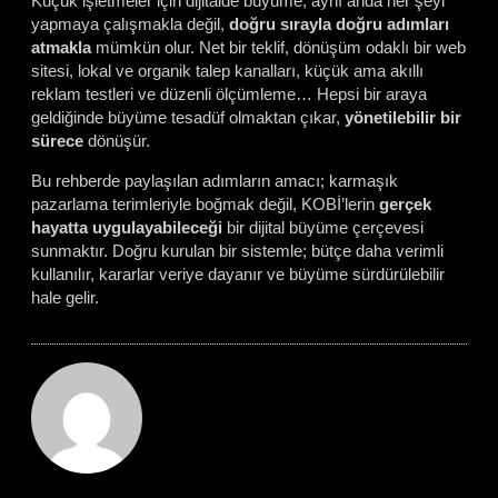
Küçük işletmeler için dijitalde büyüme; aynı anda her şeyi
yapmaya çalışmakla değil,
doğru sırayla doğru adımları
atmakla
mümkün olur. Net bir teklif, dönüşüm odaklı bir web
sitesi, lokal ve organik talep kanalları, küçük ama akıllı
reklam testleri ve düzenli ölçümleme… Hepsi bir araya
geldiğinde büyüme tesadüf olmaktan çıkar,
yönetilebilir bir
sürece
dönüşür.
Bu rehberde paylaşılan adımların amacı; karmaşık
pazarlama terimleriyle boğmak değil, KOBİ’lerin
gerçek
hayatta uygulayabileceği
bir dijital büyüme çerçevesi
sunmaktır. Doğru kurulan bir sistemle; bütçe daha verimli
kullanılır, kararlar veriye dayanır ve büyüme sürdürülebilir
hale gelir.