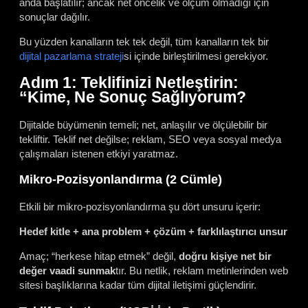
anda başlatılır; ancak net öncelik ve ölçüm olmadığı için
sonuçlar dağılır.
Bu yüzden kanalların tek tek değil, tüm kanalların tek bir
dijital pazarlama strateji
si içinde birleştirilmesi gerekiyor.
Adım 1: Teklifinizi Netleştirin:
“Kime, Ne Sonuç Sağlıyorum?
Dijitalde büyümenin temeli; net, anlaşılır ve ölçülebilir bir
tekliftir. Teklif net değilse; reklam, SEO veya sosyal medya
çalışmaları istenen etkiyi yaratmaz.
Mikro-Pozisyonlandırma (2 Cümle)
Etkili bir mikro-pozisyonlandırma şu dört unsuru içerir:
Hedef kitle + ana problem + çözüm + farklılaştırıcı unsur
Amaç; “herkese hitap etmek” değil,
doğru kişiye net bir
değer vaadi sunmak
tır. Bu netlik, reklam metinlerinden web
sitesi başlıklarına kadar tüm dijital iletişimi güçlendirir.