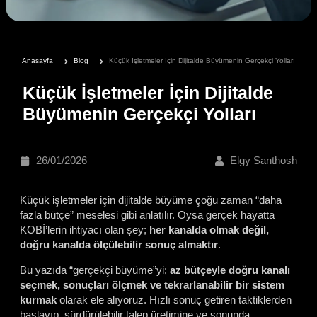
Anasayfa
Blog
Küçük İşletmeler İçin Dijitalde Büyümenin Gerçekçi Yolları
Küçük İşletmeler İçin Dijitalde
Büyümenin Gerçekçi Yolları
26/01/2026
Elgy Santhosh
Küçük işletmeler için dijitalde büyüme çoğu zaman “daha
fazla bütçe” meselesi gibi anlatılır. Oysa gerçek hayatta
KOBİ’lerin ihtiyacı olan şey;
her kanalda olmak değil,
doğru kanalda ölçülebilir sonuç almaktır
.
Bu yazıda “gerçekçi büyüme”yi;
az bütçeyle doğru kanalı
seçmek, sonuçları ölçmek ve tekrarlanabilir bir sistem
kurmak
olarak ele alıyoruz. Hızlı sonuç getiren taktiklerden
başlayıp, sürdürülebilir talep üretimine ve sonunda