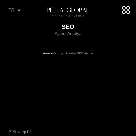
AR
TR
AE
SEO
Ajansı Antalya
Anasayfa
Antalya SEO Ajansı
// Strateji 01