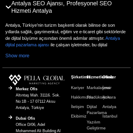
Antalya SEO Ajansı, Profesyonel SEO
Hizmeti Antalya
Antalya, Türkiye’nin turizm başkenti olarak bilinse de son
yıllarda sağlık, gayrimenkul, eğitim ve e-ticaret gibi sektörlerde
de dijital büyüme açısından önemli adımlar atmıştır.
Antalya
dijital pazarlama ajansı
ile çalışan işletmeler, bu dijital
potansiyeli maksimuma çıkararak hedef kitlelerine ulaşmada
Show more
büyük avantaj sağlar.
Turizm sezonunun yoğunluğu ve uluslararası kitleye hitap etme
ihtiyacı, Antalya’daki işletmelerin SEO çalışmalarını yerel ve
Şirketimiz
Hizmetlerimiz
Ofisler
global ölçekte düşünmesini gerektirir. Antalya SEO ajansı, bu
Kariyer
Markalaşma
İzmir
çok yönlü yapıya uygun olarak stratejiler geliştirir ve markaların
Merkez Ofis
dijital dünyadaki görünürlüğünü artırır.
Altıntaş Mah. 31116. Sok.
Hakkımızda
Prodüksiyon
Ankara
No:1B - 17 07112 Aksu
Antalya SEO Ajansı Nedir ve Kime Hitap Eder?
İletişim
Dijital
Antalya
Antalya, Türkiye
Pazarlama
Ekibimiz
İstanbul
Antalya SEO ajansı, turizm sektörü başta olmak üzere yerel ve
Dubai Ofis
Yazılım
ulusal ölçekte faaliyet gösteren firmaların arama motorlarında
Office D/06, Adel
Geliştirme
daha üst sıralarda yer almasını sağlayan profesyonel çözümler
Mohammed Ali Building Al