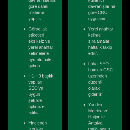
davranışlarına
kullanıcı
göre dahili
davranışlarına
linkleme
göre CRO
yapılır.
uygulanır.
Görsel alt
Yerel anahtar
etiketleri
kelime
eksiksiz ve
sıralamaları
yerel anahtar
haftalık takip
kelimelerle
edilir.
uyumlu hâle
Lokal SEO
getirilir.
hataları GSC
H1-H3 başlık
üzerinden
yapıları
düzenli
SEO’ya
olarak
uygun
giderilir.
şekilde
Yandex
optimize
Metrica ve
edilir.
Hotjar ile
Yinelenen
Antalya
içerikler
trafiği analiz