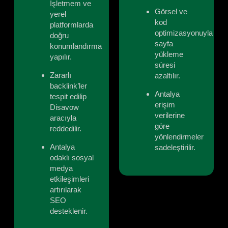
İşletmem ve
Görsel ve
yerel
kod
platformlarda
optimizasyonuyla
doğru
sayfa
konumlandırma
yükleme
yapılır.
süresi
Zararlı
azaltılır.
backlink’ler
Antalya
tespit edilip
erişim
Disavow
verilerine
aracıyla
göre
reddedilir.
yönlendirmeler
Antalya
sadeleştirilir.
odaklı sosyal
medya
etkileşimleri
artırılarak
SEO
desteklenir.