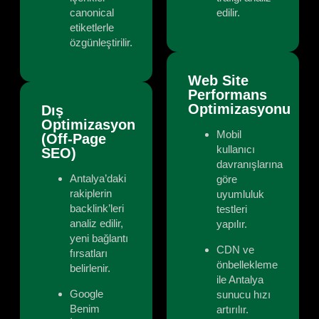
canonical
edilir.
etiketlerle
özgünleştirilir.
Web Site
Performans
Optimizasyonu
Dış
Optimizasyon
Mobil
(Off-Page
kullanıcı
SEO)
davranışlarına
Antalya’daki
göre
rakiplerin
uyumluluk
backlink’leri
testleri
analiz edilir,
yapılır.
yeni bağlantı
CDN ve
fırsatları
önbellekleme
belirlenir.
ile Antalya
Google
sunucu hızı
Benim
artırılır.