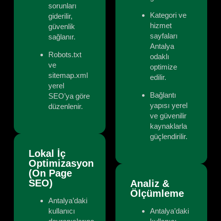
sorunları
Kategori ve
giderilir,
hizmet
güvenlik
sayfaları
sağlanır.
Antalya
Robots.txt
odaklı
ve
optimize
sitemap.xml
edilir.
yerel
Bağlantı
SEO’ya göre
yapısı yerel
düzenlenir.
ve güvenilir
kaynaklarla
güçlendirilir.
Lokal İç
Optimizasyon
(On Page
SEO)
Analiz &
Ölçümleme
Antalya’daki
kullanıcı
Antalya’daki