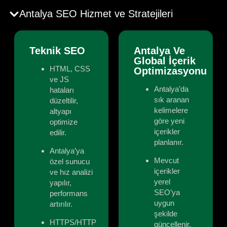
Antalya SEO Hizmet ve Stratejileri
Teknik SEO
Antalya Ve
Global İçerik
HTML, CSS
Optimizasyonu
ve JS
Antalya’da
hataları
sık aranan
düzeltilir,
kelimelere
altyapı
göre yeni
optimize
içerikler
edilir.
planlanır.
Antalya’ya
Mevcut
özel sunucu
içerikler
ve hız analizi
yerel
yapılır,
SEO’ya
performans
uygun
artırılır.
şekilde
HTTPS/HTTP
güncellenir.