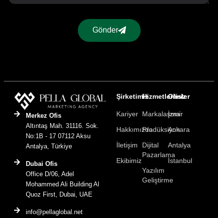
Gönder
Şirketimiz
Hizmetlerimiz
Ofisler
Kariyer
Markalaşma
İzmir
Merkez Ofis
Altıntaş Mah. 31116. Sok.
Hakkımızda
Prodüksiyon
Ankara
No:1B - 17 07112 Aksu
İletişim
Dijital
Antalya
Antalya, Türkiye
Pazarlama
Ekibimiz
İstanbul
Dubai Ofis
Yazılım
Office D/06, Adel
Geliştirme
Mohammed Ali Building Al
Quoz First, Dubai, UAE
info@pellaglobal.net