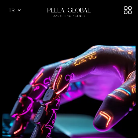
AR
TR
AE